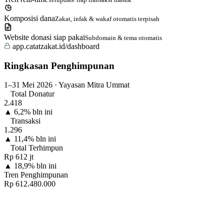
Komposisi dana
Zakat, infak & wakaf otomatis terpisah
Website donasi siap pakai
Subdomain & tema otomatis
app.catatzakat.id/dashboard
Ringkasan Penghimpunan
1–31 Mei 2026 · Yayasan Mitra Ummat
Total Donatur
2.418
▲ 6,2% bln ini
Transaksi
1.296
▲ 11,4% bln ini
Total Terhimpun
Rp 612 jt
▲ 18,9% bln ini
Tren Penghimpunan
Rp 612.480.000