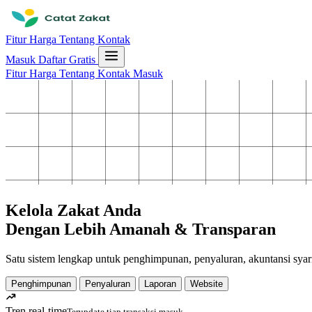
Fitur
Harga
Tentang
Kontak
Masuk
Daftar Gratis
Fitur
Harga
Tentang
Kontak
Masuk
Kelola Zakat Anda
Dengan Lebih Amanah & Transparan
Satu sistem lengkap untuk penghimpunan, penyaluran, akuntansi syar
Penghimpunan
Penyaluran
Laporan
Website
Tren real-time
Terupdate tiap transaksi masuk