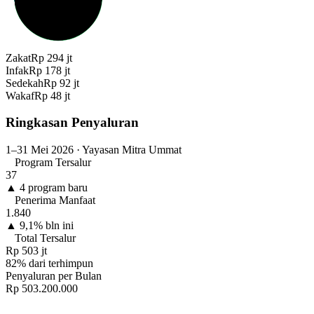
Zakat
Rp 294 jt
Infak
Rp 178 jt
Sedekah
Rp 92 jt
Wakaf
Rp 48 jt
Ringkasan Penyaluran
1–31 Mei 2026 · Yayasan Mitra Ummat
Program Tersalur
37
▲ 4 program baru
Penerima Manfaat
1.840
▲ 9,1% bln ini
Total Tersalur
Rp 503 jt
82% dari terhimpun
Penyaluran per Bulan
Rp 503.200.000