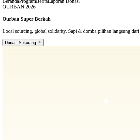
Beranda
Program
Berita
Laporan
Donasi
QURBAN 2026
Qurban Super Berkah
Local sourcing, global solidarity. Sapi & domba pilihan langsung dari 
Donasi Sekarang